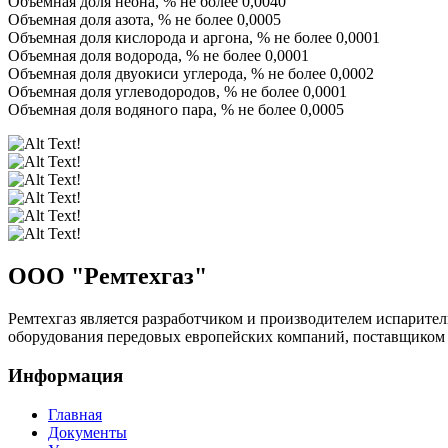
Объемная доля неона, % не более 0,0040
Объемная доля азота, % не более 0,0005
Объемная доля кислорода и аргона, % не более 0,0001
Объемная доля водорода, % не более 0,0001
Объемная доля двуокиси углерода, % не более 0,0002
Объемная доля углеводородов, % не более 0,0001
Объемная доля водяного пара, % не более 0,0005
ООО "
Ремтехгаз
"
Ремтехгаз является разработчиком и производителем испарите
оборудования передовых европейских компаний, поставщиком г
Информация
Главная
Документы