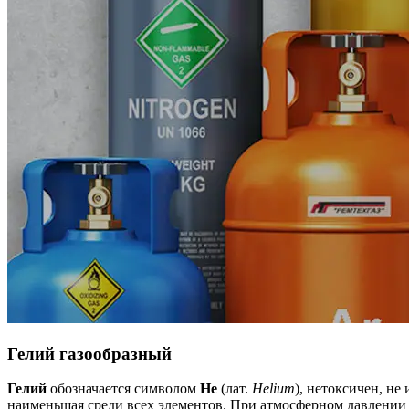
Гелий газообразный
Гелий
обозначается символом
Не
(лат.
Helium
), нетоксичен, не
наименьшая среди всех элементов. При атмосферном давлении 