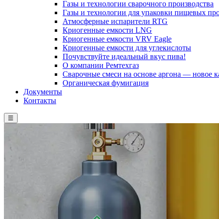
Газы и технологии сварочного производства
Газы и технологии для упаковки пищевых пр
Атмосферные испарители RTG
Криогенные емкости LNG
Криогенные емкости VRV Eagle
Криогенные емкости для углекислоты
Почувствуйте идеальный вкус пива!
О компании Ремтехгаз
Сварочные смеси на основе аргона — новое к
Органическая фумигация
Документы
Контакты