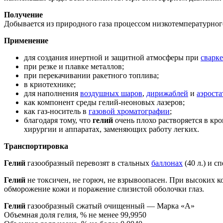
Получение
Добывается из природного газа процессом низкотемпературно
Применение
для создания инертной и защитной атмосферы при
сварке
при резке и плавке металлов;
при перекачивании ракетного топлива;
в криотехнике;
для наполнения
воздушных шаров
,
дирижаблей
и
аэроста
как компонент среды гелий-неоновых лазеров;
как газ-носитель в
газовой хроматографии
;
благодаря тому, что
гелий
очень плохо растворяется в кро
хирургии и аппаратах, заменяющих работу легких.
Транспортировка
Гелий
газообразный перевозят в стальных
баллонах
(40 л.) и 
Гелий
не токсичен, не горюч, не взрывоопасен. При высоких 
обморожение кожи и поражение слизистой оболочки глаз.
Гелий
газообразный сжатый очищенный — Марка «А»
Объемная доля гелия, % не менее 99,9950