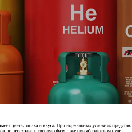
 имеет цвета, запаха и вкуса. При нормальных условиях представ
он не переходит в твердую фазу даже при абсолютном нуле.