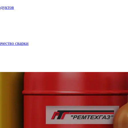
одуктов
ачество сварки