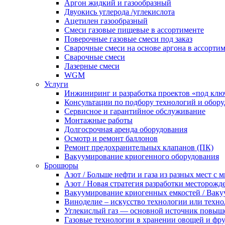
Аргон жидкий и газообразный
Двуокись углерода /углекислота
Ацетилен газообразный
Смеси газовые пищевые в ассортименте
Поверочные газовые смеси под заказ
Сварочные смеси на основе аргона в ассорти
Сварочные смеси
Лазерные смеси
WGM
Услуги
Инжиниринг и разработка проектов «под клю
Консультации по подбору технологий и обор
Сервисное и гарантийное обслуживание
Монтажные работы
Долгосрочная аренда оборудования
Осмотр и ремонт баллонов
Ремонт предохранительных клапанов (ПК)
Вакуумирование криогенного оборудования
Брошюры
Азот / Больше нефти и газа из разных мест с
Азот / Новая стратегия разработки месторожд
Вакуумирование криогенных емкостей / Вак
Виноделие – искусство технологии или техно
Углекислый газ — основной источник повыш
Газовые технологии в хранении овощей и фр