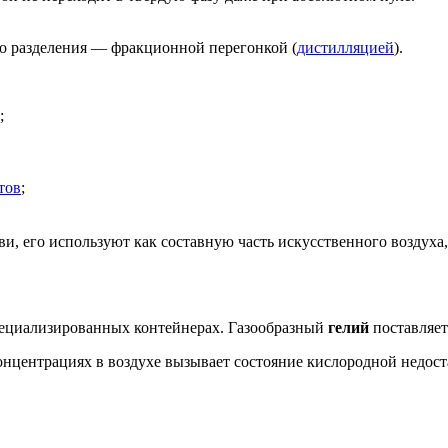
го разделения — фракционной перегонкой (
дистилляцией
).
;
тов
;
ви, его используют как составную часть искусственного воздуха,
специализированных контейнерах. Газообразный
гелий
поставляет
концентрациях в воздухе вызывает состояние кислородной недо