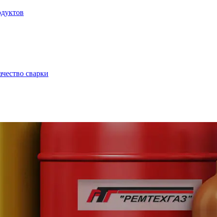
одуктов
ачество сварки