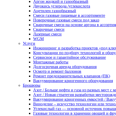
Аргон жидкий и газообразный
Двуокись углерода /углекислота
Ацетилен газообразный
Смеси газовые пищевые в ассортименте
Поверочные газовые смеси под заказ
Сварочные смеси на основе аргона в ассорти
Сварочные смеси
Лазерные смеси
WGM
Услуги
Инжиниринг и разработка проектов «под клю
Консультации по подбору технологий и обор
Сервисное и гарантийное обслуживание
Монтажные работы
Долгосрочная аренда оборудования
Осмотр и ремонт баллонов
Ремонт предохранительных клапанов (ПК)
Вакуумирование криогенного оборудования
Брошюры
Азот / Больше нефти и газа из разных мест с
Азот / Новая стратегия разработки месторожд
Вакуумирование криогенных емкостей / Вак
Виноделие – искусство технологии или техно
Углекислый газ — основной источник повыш
Газовые технологии в хранении овощей и фр