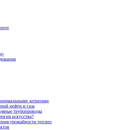
менте
ч»
удования
 минимальными затратами
ений нефти и газа
уумные трубопроводы
логия искусства?
ения урожайности теплиц
уктов