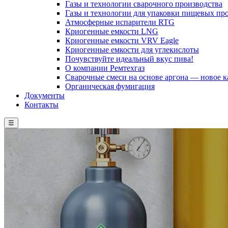
Газы и технологии сварочного производства
Газы и технологии для упаковки пищевых пр
Атмосферные испарители RTG
Криогенные емкости LNG
Криогенные емкости VRV Eagle
Криогенные емкости для углекислоты
Почувствуйте идеальный вкус пива!
О компании Ремтехгаз
Сварочные смеси на основе аргона — новое к
Органическая фумигация
Документы
Контакты