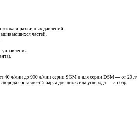
 потока и различных давлений.
знашивающихся частей.
.
т управления.
нта).
 40 л/мин до 900 л/мин серии SGM и для серии DSM — от 20 л/
слорода составляет 5 бар, а для диоксида углерода — 25 бар.