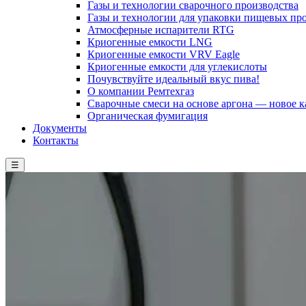
Газы и технологии сварочного производства
Газы и технологии для упаковки пищевых пр
Атмосферные испарители RTG
Криогенные емкости LNG
Криогенные емкости VRV Eagle
Криогенные емкости для углекислоты
Почувствуйте идеальный вкус пива!
О компании Ремтехгаз
Сварочные смеси на основе аргона — новое к
Органическая фумигация
Документы
Контакты