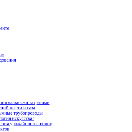
менте
ч»
удования
 минимальными затратами
ений нефти и газа
уумные трубопроводы
логия искусства?
ения урожайности теплиц
уктов