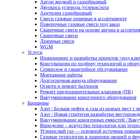
Аргон жидкий и газообразный
Двуокись углерода /углекислота
Ацетилен газообразный
Смеси газовые пищевые в ассортименте
Поверочные газовые смеси под заказ
Сварочные смеси на основе аргона в ассорти
Сварочные смеси
Лазерные смеси
WGM
Услуги
Инжиниринг и разработка проектов «под клю
Консультации по подбору технологий и обор
Сервисное и гарантийное обслуживание
Монтажные работы
Долгосрочная аренда оборудования
Осмотр и ремонт баллонов
Ремонт предохранительных клапанов (ПК)
Вакуумирование криогенного оборудования
Брошюры
Азот / Больше нефти и газа из разных мест с
Азот / Новая стратегия разработки месторожд
Вакуумирование криогенных емкостей / Вак
Виноделие – искусство технологии или техно
Углекислый газ — основной источник повыш
Газовые технологии в хранении овощей и фр