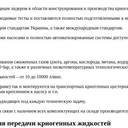
ным лидером в области конструирования и производства криог
бходимые тесты и поставляются полностью подготовленными к м
щим стандартам Украины, а также международным стандартам.
ми насосами и полностью автоматизированные системы доступн
ния сжиженных газов (азота, аргона, кислорода, метана, водор
00 бар, а также в различных низкотемпературных технологически
остей – от 10 до 10000 л/мин.
раме) так и монтируются на транспортных криогенных цистерна
м креплением к насосу и т.п.
дходящих под каждую техническую задачу.
в связи с наличием всех комплектующих на складе производителя
я передачи криогенных жидкостей