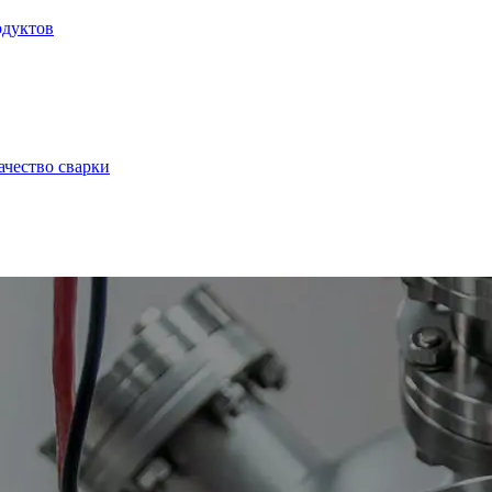
одуктов
ачество сварки