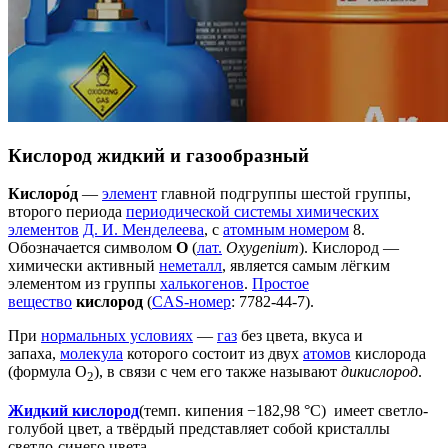
Кислород жидкий и газообразный
Кислоро́д
—
элемент
главной подгруппы шестой группы,
второго периода
периодической системы химических
элементов
Д. И. Менделеева
, с
атомным номером
8.
Обозначается символом
O
(
лат.
Oxygenium
). Кислород —
химически активный
неметалл
, является самым лёгким
элементом из группы
халькогенов
.
Простое
вещество
кислород
(
CAS-номер
: 7782-44-7).
При
нормальных условиях
—
газ
без цвета, вкуса и
запаха,
молекула
которого состоит из двух
атомов
кислорода
(формула O
), в связи с чем его также называют
дикислород
.
2
Жидкий кислород
(темп. кипения −182,98 °C) имеет светло-
голубой цвет, а твёрдый представляет собой кристаллы
светло-синего цвета.