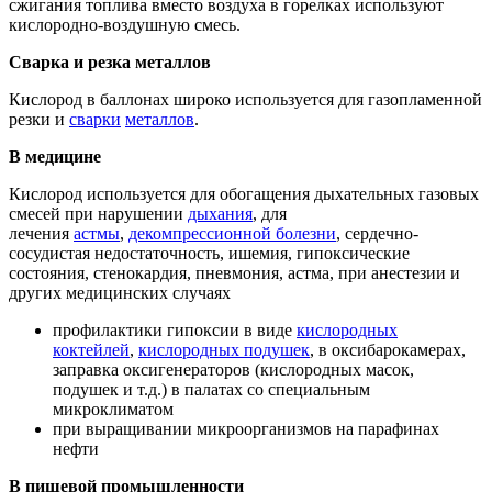
сжигания топлива вместо воздуха в горелках используют
кислородно-воздушную смесь.
Сварка и резка металлов
Кислород в баллонах широко используется для газопламенной
резки и
сварки
металлов
.
В медицине
Кислород используется для обогащения дыхательных газовых
смесей при нарушении
дыхания
, для
лечения
астмы
,
декомпрессионной болезни
, сердечно-
сосудистая недостаточность, ишемия, гипоксические
состояния, стенокардия, пневмония, астма, при анестезии и
других медицинских случаях
профилактики гипоксии в виде
кислородных
коктейлей
,
кислородных подушек
, в оксибарокамерах,
заправка оксигенераторов (кислородных масок,
подушек и т.д.) в палатах со специальным
микроклиматом
при выращивании микроорганизмов на парафинах
нефти
В пищевой промышленности