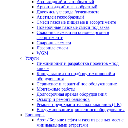
Азот жидкий и газообразный
Аргон жидкий и газообразный
Двуокись углерода /углекислота
Ацетилен газообразный
Смеси газовые пищевые в ассортименте
Поверочные газовые смеси под заказ
Сварочные смеси на основе аргона в
ассортименте
Сварочные смеси
Лазерные смеси
WGM
Услуги
Инжиниринг и разработка проектов «под
ключ»
Консультации по подбору технологий и
оборудования
Сервисное и гарантийное обслуживание
Монтажные работы
Долгосрочная аренда оборудования
Осмотр и ремонт баллонов
Ремонт предохранительных клапанов (ПК)
Вакуумирование криогенного оборудования
Брошюры
Азот / Больше нефти и газа из разных мест с
минимальными затратами