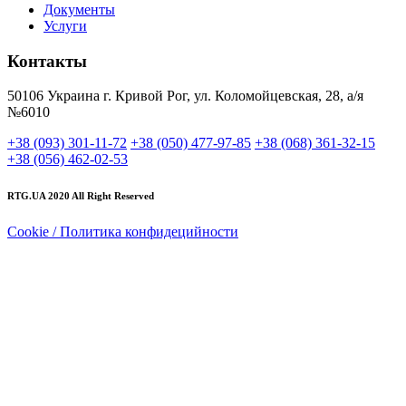
Документы
Услуги
Контакты
50106 Украина г. Кривой Рог, ул. Коломойцевская, 28, а/я
№6010
+38 (093) 301-11-72
+38 (050) 477-97-85
+38 (068) 361-32-15
+38 (056) 462-02-53
RTG.UA
2020 All Right Reserved
Cookie / Политика конфидецийности